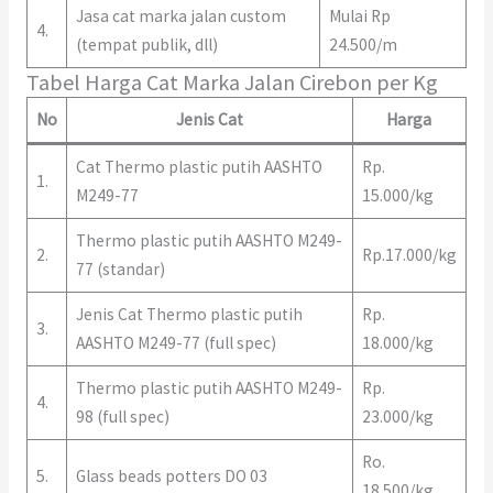
Jasa cat marka jalan custom
Mulai Rp
4.
(tempat publik, dll)
24.500/m
Tabel Harga Cat Marka Jalan Cirebon per Kg
No
Jenis Cat
Harga
Cat Thermo plastic putih AASHTO
Rp.
1.
M249-77
15.000/kg
Thermo plastic putih AASHTO M249-
2.
Rp.17.000/kg
77 (standar)
Jenis Cat Thermo plastic putih
Rp.
3.
AASHTO M249-77 (full spec)
18.000/kg
Thermo plastic putih AASHTO M249-
Rp.
4.
98 (full spec)
23.000/kg
Ro.
5.
Glass beads potters DO 03
18.500/kg